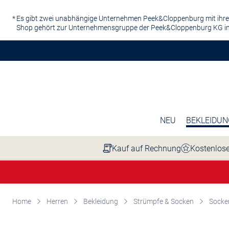
Zum Hauptinhalt springen
Es gibt zwei unabhängige Unternehmen Peek&Cloppenburg mit ihre
Shop gehört zur Unternehmensgruppe der Peek&Cloppenburg KG in
NEU
BEKLEIDUN
Kauf auf Rechnung
Kostenlose
Home
Herren
Bekleidung
Strümpfe & Socken
Socke