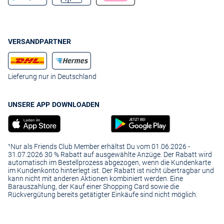
werden.
Ergänzende Produkte wie Herren-Schals oder Herren-Mützen
komplettieren unsere Herren Daunenmäntel und runden Ihren
VERSANDPARTNER
Auftritt stielvoll ab. Erforschen Sie unseren Online-Shop gemütlich
vom heimischen PC aus und bestellen Sie in nur wenigen Klicks die
perfekte Ausrüstung für den bevorstehenden Winter.
Lieferung nur in Deutschland
UNSERE APP DOWNLOADEN
¹Nur als Friends Club Member erhältst Du vom 01.06.2026 -
31.07.2026 30 % Rabatt auf ausgewählte Anzüge. Der Rabatt wird
automatisch im Bestellprozess abgezogen, wenn die Kundenkarte
im Kundenkonto hinterlegt ist. Der Rabatt ist nicht übertragbar und
kann nicht mit anderen Aktionen kombiniert werden. Eine
Barauszahlung, der Kauf einer Shopping Card sowie die
Rückvergütung bereits getätigter Einkäufe sind nicht möglich.