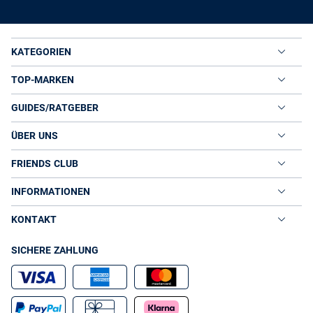
mit einem eleganten Herren-Anzug müssen Sie eisige
Temperaturen nicht fürchten, sind dennoch optimal gekleidet für
einen perfekten Auftritt im Büro.
Herren Daunenmäntel bei VAN GRAAF
KATEGORIEN
In unserem Online-Shop finden Sie aktuelle Modelle namhafter
TOP-MARKEN
Hersteller wie FINSHLEY & HARDING, die aufgrund hervorragender
Verarbeitung und Materialqualität einen optimalen Schutzfaktor und
eine lange Lebensdauer garantieren. Immer wieder werden Modelle
GUIDES/RATGEBER
reduziert, sodass auch Schnäppchenjäger bei VAN GRAAF auf Ihre
Kosten kommen.
ÜBER UNS
Dank der großen Produktvielfalt, die unser Online-Shop bietet,
FRIENDS CLUB
können Sie selbst entscheiden, ob Sie sich für einen schlichten
oder eine modische Alternative entscheiden
Daunenmantel
INFORMATIONEN
möchten. Wir können garantieren, für jeden Geschmack ein
passendes Modell in unserer Auswahl anzubieten. Unsere Produkte
KONTAKT
unterscheiden sich sowohl in Bewegungsfreiheit, Schnitt und Länge
sowie in der Farbe. Auch der Aufbau der einzelnen Herren
SICHERE ZAHLUNG
Daunenmäntel unterscheidet sich unter Umständen in einigen
Punkten. Um allen Vorlieben gerecht zu werden, bieten wir Modelle
mit und ohne Kapuze an. Zudem unterscheidet sich die
Verschlusstechnik: Neben dem klassischen Reißverschluss warten
auch Mäntel mit Druckknöpfen darauf, von Ihnen entdeckt zu