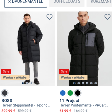
DUFFLECOATS
KURZMÄNT
DAUNENMÄNTEL
Sale
Sale
Wenige verfügbar
Wenige verfügbar
BOSS
11 Project
Herren Steppmantel - H-Donden5
Herren Wintermantel - PRCalton
Ermäßigter Preis
Ermäßigter Preis
399,99 €
599,99 €
61,99 €
164,99 €