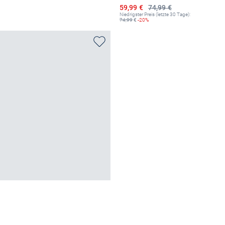
Ermäßigter Preis
59,99 €
74,99 €
Niedrigster Preis (letzte 30 Tage):
74,99
€
-20%