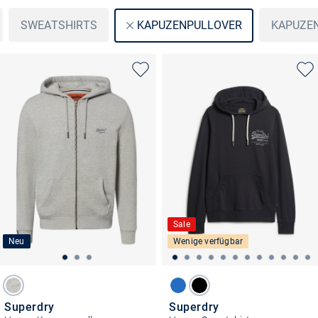
SWEATSHIRTS
KAPUZE
KAPUZENPULLOVER
Sale
Neu
Wenige verfügbar
Superdry
Superdry