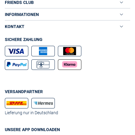
individuellen Kleidungsstil: Als Fachanbieter für anspruchsvolle
FRIENDS CLUB
Mode bringen wir Ihnen vom Sportdress bis zum Festoutfit für Sie
und Ihre Familie alle Produkte direkt nach Hause. Stöbern Sie in
INFORMATIONEN
unserem Onlineshop nach Ihrem neuen Lieblingsdress aus den
aktuellen Kollektionen namhafter Markendesigner.
KONTAKT
NICHT NUR HERREN KAPUZENPULLOVER ONLINE KAUFEN
BEI VAN GRAAF
SICHERE ZAHLUNG
Für Kinder, Damen und Herren bietet Ihnen der Onlineshop VAN
GRAAF ein Vollsortiment hochwertiger Kleidung für jeden Anlass.
Dabei profitieren Sie nicht nur von der Zeitersparnis und dem
Komfort während dem Einkauf, sondern auch von unseren günstigen
Preisen, die Sie beim Online einkaufen der Herren Kapuzenpullover
und vieler weiterer Produkte nicht nur bei reduzierter Ware schnell
bemerken werden. Nutzen Sie unsere bequemen
Sortierungsoptionen, um für sich und Ihre Familie günstig
hochwertige Markenmode am heimischen PC einzukaufen.
VERSANDPARTNER
Lieferung nur in Deutschland
UNSERE APP DOWNLOADEN