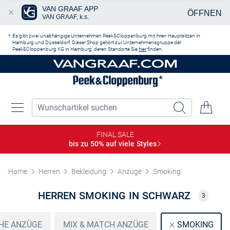
VAN GRAAF APP
ÖFFNEN
VAN GRAAF, k.s.
Zum Hauptinhalt springen
Es gibt zwei unabhängige Unternehmen Peek&Cloppenburg mit ihren Hauptsitzen in
Hamburg und Düsseldorf. Dieser Shop gehört zur Unternehmensgruppe der
Peek&Cloppenburg KG in Hamburg, deren Standorte Sie
hier
finden.
FINAL SALE
bis zu 50% auf viele
Styles
Home
Herren
Bekleidung
Anzüge
Smoking
HERREN SMOKING IN SCHWARZ
3
HE ANZÜGE
MIX & MATCH ANZÜGE
SMOKING