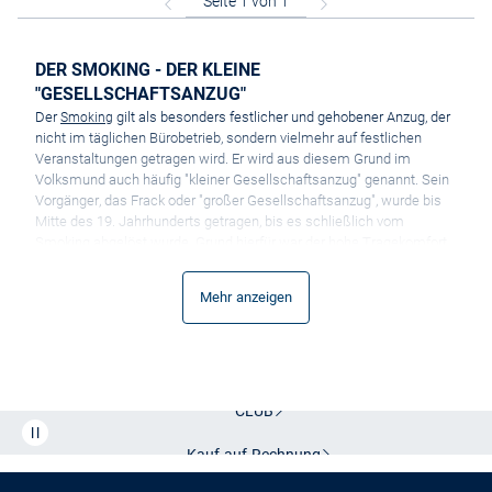
DER SMOKING - DER KLEINE
"GESELLSCHAFTSANZUG"
Der
gilt als besonders festlicher und gehobener Anzug, der
Smoking
nicht im täglichen Bürobetrieb, sondern vielmehr auf festlichen
Veranstaltungen getragen wird. Er wird aus diesem Grund im
Volksmund auch häufig "kleiner Gesellschaftsanzug" genannt. Sein
Vorgänger, das Frack oder "großer Gesellschaftsanzug", wurde bis
Mitte des 19. Jahrhunderts getragen, bis es schließlich vom
Smoking abgelöst wurde. Grund hierfür war der hohe Tragekomfort
und das hohe Maß an Bequemlichkeit den der Smoking im
Vergleich zu seinem Vorgänger bot.
Mehr anzeigen
Heute hat sich der Smoking längst als die Abendgarderobe auf
festlichen Anlässen durchgesetzt - die zahlreichen James Bond
Verfilmungen haben ihn gar legendär gemacht. Aus diesem Grund
Kostenlose Lieferung und Retoure mit unserem Friends
sollte jeder Mann, der viel Wert auf angemessene Kleidung und
Eleganz legt, einen passenden Smoking besitzen - mit einer
stilechten Fliege und einem eleganten Herren-Hemd von VAN
CLUB
GRAAF kombiniert, sorgen Sie mit Sicherheit bei jedem Anlass für
den perfekten Auftritt.
Kauf auf
Rechnung
DIE DREI TEILE DES SMOKINGS