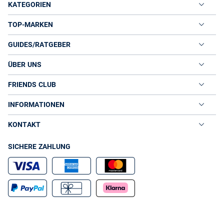
KATEGORIEN
in vielen verschiedenen Größen, die Ihnen zu einem unvergesslichen
Auftritt bei der nächsten Veranstaltung verhelfen. Dabei legt VAN
TOP-MARKEN
GRAAF höchsten Wert auf Qualität und bietet lediglich Smokings
namhafter Hersteller wie beispielsweise BOSS BLACK oder
GUIDES/RATGEBER
WILVORST an. Selbstverständlich können Sie Ihren Smoking auch
nach dem Baukastenprinzip individuell zusammenstellen und an
Ihre Körpermaße anpassen, sodass Tragekomfort und
ÜBER UNS
Passgenauigkeit auch bei längeren Veranstaltungen garantiert sind.
VAN GRAAF Smokings erfüllen auch in puncto Qualität und
FRIENDS CLUB
Materialien höchste Qualitätsansprüche. Mit einem Smokingjackett,
bestehend aus reiner Schurwolle, profitieren Sie von einer Kühlung
INFORMATIONEN
im Sommer und einer Wärmefunktion im Winter. Alle Smokings
sind mit der nötigen Liebe zum Detail konzipiert. Dabei wird viel
KONTAKT
Wert auf originären und klassischen Aufbau, wie beispielsweise die
mit Stoff überzogenen Knöpfe, gelegt. Sinnvoll angebrachte Innen-
SICHERE ZAHLUNG
und Außentaschen runden das stilvolle Design der VAN GRAAF
Smokings ab und garantieren zudem ausreichend Platz für
Smartphone und Co.