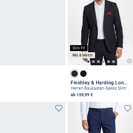
Slim Fit
Mix & Match
Finshley & Harding London
Herren Baukasten-Sakko Slim Fit - Brixdon
ab 159,99 €