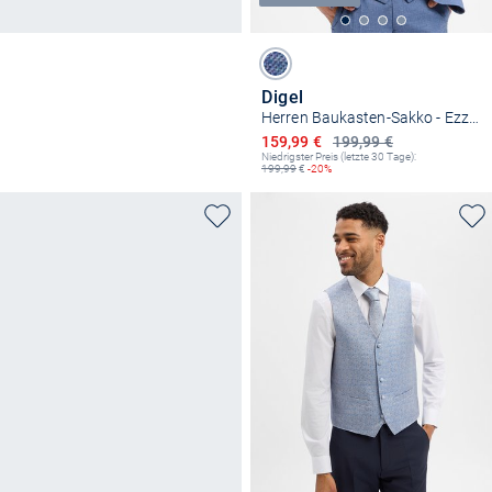
Digel
Herren Baukasten-Sakko - Ezzo-G
Ermäßigter Preis
159,99 €
199,99 €
Niedrigster Preis (letzte 30 Tage):
199,99
€
-20%