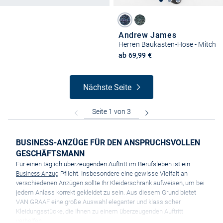
Andrew James
Herren Baukasten-Hose - Mitch
ab 69,99 €
Nächste Seite
BUSINESS-ANZÜGE FÜR DEN ANSPRUCHSVOLLEN
GESCHÄFTSMANN
Für einen täglich überzeugenden Auftritt im Berufsleben ist ein
Pflicht. Insbesondere eine gewisse Vielfalt an
Business-Anzug
verschiedenen Anzügen sollte Ihr Kleiderschrank aufweisen, um bei
jedem Anlass korrekt gekleidet zu sein. Aus diesem Grund bietet
VAN GRAAF eine große Auswahl eleganter und klassischer
Kleidungsstücke, die Ihnen zu einem überzeugenden Auftritt
verhelfen.