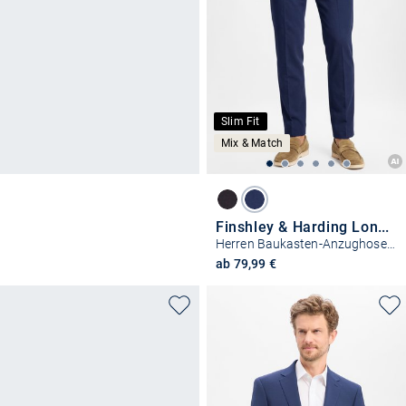
Slim Fit
Mix & Match
Finshley & Harding London
Herren Baukasten-Anzughose Slim Fit
ab 79,99 €