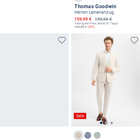
Thomas Goodwin
Herren Leinenanzug
Ermäßigter Preis
159,99 €
199,99 €
Niedrigster Preis (letzte 30 Tage):
199,99
€
-20%
Sale