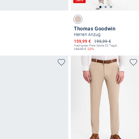
Sale
Thomas Goodwin
Herren Anzug
Ermäßigter Preis
159,99 €
199,99 €
Niedrigster Preis (letzte 30 Tage):
199,99
€
-20%