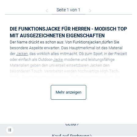
DIE FUNKTIONSJACKE FÜR HERREN - MODISCH TOP
MIT AUSGEZEICHNETEN EIGENSCHAFTEN
Der Name drückt es schon aus: Von Funktionsjacken
dürfen Sie
besondere Aspekte erwarten. Das Hauptmerkmal ist das Material
der
, das wirklich alles mitmacht. Ob zum Sport, in der Freizeit
Jacken
oder einfach als Outdoor-
, moderne und leistungsfähige
Jacke
Materialien geben den universell einsetzbaren Jacken den
besonderen Touch. Verarbeitet werden hochwertige High-Tech-
Stoffe. Die glatten und glänzenden Stoffe sind atmungsaktiv, oft
wasserabweisend und trocknen schnell. Die qualitativ
ausgezeichnete Funktionsjacke
eignet sich somit für viele
Mehr anzeigen
verschiedene Einsatzzwecke. Eine Jacke, die so vieles kann, darf
natürlich auch gut aussehen! Hier sind Sie mit dem Angebot von
VAN GRAAF auf der sicheren Seite. Wir bieten Ihnen die Herren
Funktionsjacke, die nicht nur über ausgesprochen gute
Eigenschaften verfügt, sondern auch modisch auf dem neuesten
Stand ist. Es versteht sich von selbst, dass moderne
Funktionsjacken für Herren auch pflegeleicht sind. Die meisten
Kostenlose Lieferung und Retoure mit unserem Friends
Modelle können im Schonwaschgang gewaschen werden.