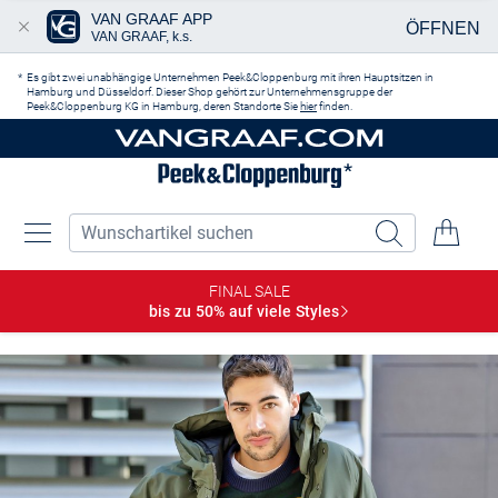
VAN GRAAF APP
ÖFFNEN
VAN GRAAF, k.s.
Zum Hauptinhalt springen
Es gibt zwei unabhängige Unternehmen Peek&Cloppenburg mit ihren Hauptsitzen in
Hamburg und Düsseldorf. Dieser Shop gehört zur Unternehmensgruppe der
Peek&Cloppenburg KG in Hamburg, deren Standorte Sie
hier
finden.
FINAL SALE
bis zu 50% auf viele
Styles