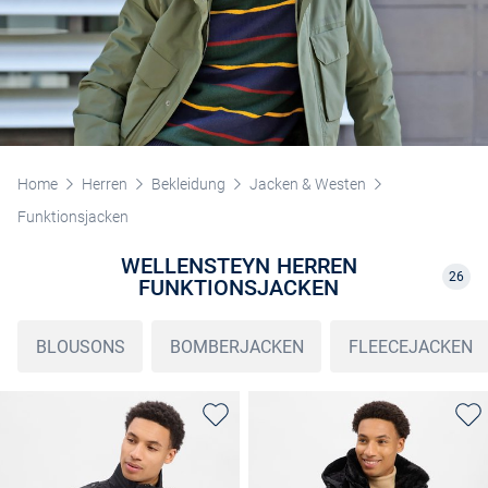
Home
Herren
Bekleidung
Jacken & Westen
Funktionsjacken
WELLENSTEYN HERREN
26
FUNKTIONSJACKEN
BLOUSONS
BOMBERJACKEN
FLEECEJACKEN