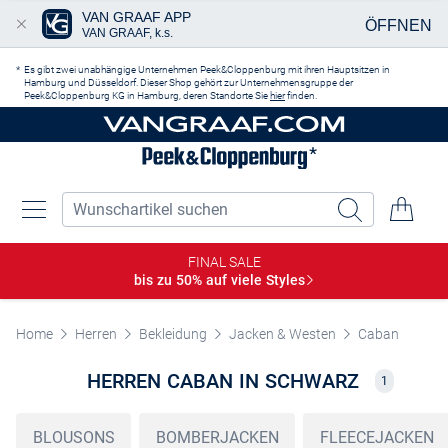
VAN GRAAF APP
ÖFFNEN
VAN GRAAF, k.s.
Zum Hauptinhalt springen
Es gibt zwei unabhängige Unternehmen Peek&Cloppenburg mit ihren Hauptsitzen in
Hamburg und Düsseldorf. Dieser Shop gehört zur Unternehmensgruppe der
Peek&Cloppenburg KG in Hamburg, deren Standorte Sie
hier
finden.
FINAL SALE
bis zu 50% auf viele
Styles
Home
Herren
Bekleidung
Jacken & Westen
Caban
HERREN CABAN IN SCHWARZ
1
BLOUSONS
BOMBERJACKEN
FLEECEJACKEN