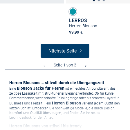
LERROS
Herren Blouson
99,99 €
Nächste Seite
Herren Blousons – stilvoll durch die Übergangszeit
Blouson Jacke für Herren
Eine
ist ein echtes Allroundtalent, das
zeitlose Lässigkeit mit strukturierter Eleganz verbindet. Ob für kühle
Sommerabende, wechselhafte Frühlingstage oder als smartes Layer für
Herren Blouson
Business und Freizeit – ein
verleiht jedem Outfit den
letzten Schliff. Entdecken Sie hochwertige Modelle, die durch Design,
Komfort und Qualität überzeugen, und finden Sie Ihr neues
Lieblingsstück für den Alltag.
Herren Blousons von stilvoll bis trendy