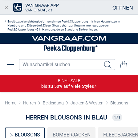
VAN GRAAF APP
ÖFFNEN
VAN GRAAF, k.s.
Zum Hauptinhalt springen
Es gibt zwei unabhängige Unternehmen Peek&Cloppenburg mit ihren Hauptsitzen in
Hamburg und Düsseldorf. Dieser Shop gehört zur Unternehmensgruppe der
Peek&Cloppenburg KG in Hamburg, deren Standorte Sie
hier
finden.
FINAL SALE
bis zu 50% auf viele
Styles
Home
Herren
Bekleidung
Jacken & Westen
Blousons
HERREN BLOUSONS IN BLAU
171
BOMBERJACKEN
FLEECEJACKE
BLOUSONS