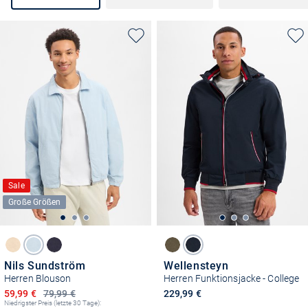
Sale
Große Größen
Nils Sundström
Wellensteyn
Herren Blouson
Herren Funktionsjacke - College
Ermäßigter Preis
59,99 €
79,99 €
229,99 €
Niedrigster Preis (letzte 30 Tage):