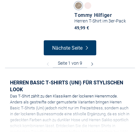
Tommy Hilfiger
Herren T-Shirt im 3er-Pack
49,99 €
Nächste Seite
HERREN BASIC T-SHIRTS (UNI) FÜR STYLISCHEN
LOOK
Das T-Shirt zählt zu den Klassikern der lockeren Herrenmode.
Anders als gestreifte oder gemusterte Varianten bringen Herren
Basic T-Shirts (Uni) jedoch nicht nur im Freizeitdress, sondern auch
in der lockeren Businessmode eine stilvolle Ergänzung, da es sich in
gedeckten Farben auch zu dunkler Hose und Herren Sakko sportlich
schick kombinieren lässt. Entdecken Sie die Herren Shirts in
modischen Trendfarben von namhaften Markenherstellern bei VAN
GRAAF.