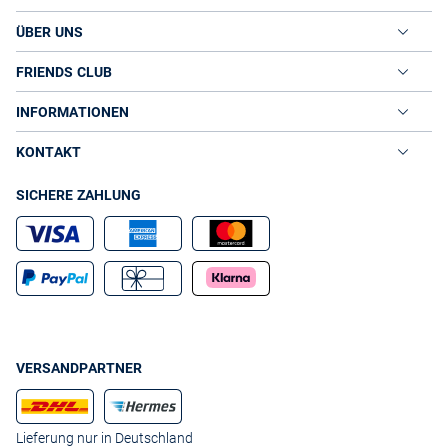
Farbtönen wie Türkis peppen anthrazitfarbene Sakkos und Herren
ÜBER UNS
Slim Fit Jeans sommerlich auf. Sportlich unterwegs sind Männer in
Rundhals-Shirts mit Logo-Prints, die sie zu Herren Sweatjacke
FRIENDS CLUB
kombinieren.
VAN GRAAF: SHIRTS FÜR HERREN IN VIELEN
INFORMATIONEN
FARBEN UND PRINTS
Sie sind auf der Suche nach hochwertigen Herren T-Shirts? Werfen
KONTAKT
Sie einen Blick in das VAN GRAAF-Sortiment. Ob für Sport, Party
oder Urlaub, legere Herren Basic T-Shirts und extravagante
Hingucker finden Sie bei uns. Die Männer Shirts hochmodischer
SICHERE ZAHLUNG
Labels wie Jack & Jones oder Key Largo werden jungen
Trendsettern gefallen. Herren, die nach zeitlosen T-Shirts für Freizeit
und Beruf Ausschau halten, entdecken bei VAN GRAAF Premium-
Marken wie BOSS oder Armani Jeans. Doch auch Herren Tank Tops
fürs Fitnessstudio oder den Tag am Meer haben wir in großer
Auswahl. Lassen Sie Ihr Auto stehen! Shirts für Herren shoppen Sie
im VAN GRAAF Onlineshop entspannt und ohne kostbare Freizeit zu
verlieren!
VERSANDPARTNER
Lieferung nur in Deutschland