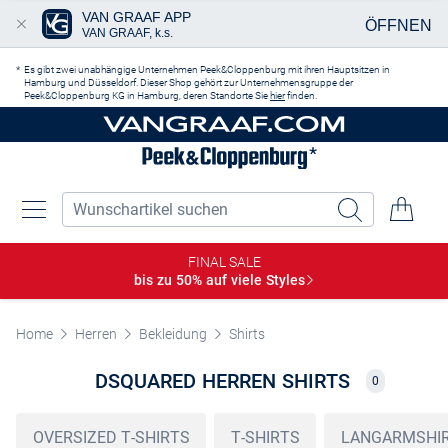
VAN GRAAF APP
ÖFFNEN
VAN GRAAF, k.s.
Zum Hauptinhalt springen
Es gibt zwei unabhängige Unternehmen Peek&Cloppenburg mit ihren Hauptsitzen in
Hamburg und Düsseldorf. Dieser Shop gehört zur Unternehmensgruppe der
Peek&Cloppenburg KG in Hamburg, deren Standorte Sie
hier
finden.
FINAL SALE
bis zu 50% auf viele
Styles
Home
Herren
Bekleidung
Shirts
DSQUARED HERREN SHIRTS
0
OVERSIZED T-SHIRTS
T-SHIRTS
LANGARMSHI