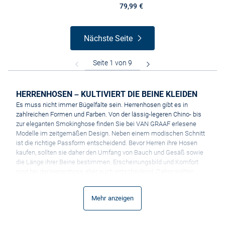
79,99 €
Nächste Seite
HERRENHOSEN – KULTIVIERT DIE BEINE KLEIDEN
Es muss nicht immer Bügelfalte sein. Herrenhosen gibt es in
zahlreichen Formen und Farben. Von der lässig-legeren Chino- bis
zur eleganten Smokinghose finden Sie bei VAN GRAAF erlesene
Modelle im zeitgemäßen Design. Neben einem modischen Schnitt
ist die richtige Passform entscheidend. Bevor Herren ihre Hosen
kaufen, sollten sie daher den Umfang von Bauch und Gesäß sowie
die Länge ihrer Beine bestimmen. Erscheinungsbild und Komfort
sind bei der Herrenhose aber auch entscheidend. Daher sollten
Männer auch die bevorzugte Traghöhe der Hose am Leib sowie die
Fußweite der Beine kennen. Ob Business-Look, festliche Bekleidung
Mehr anzeigen
zum Event oder casual in der Freizeit: VAN GRAAF hat ein großes
Sortiment an Männerhosen für jede Gelegenheit. Und natürlich
führen wir auch passende Bügelfalten-Hosen zum Herren-Sakko.