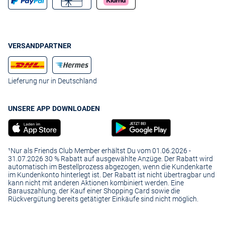
Muffel sind unsere Filterfunktionen ideal. Sie erlauben eine gezielte
und schnelle Suche nach Größe, Marke oder Preis. Bei VAN GRAAF
kaufen Sie ganz bequem Ihre Herren Jeans online in Qualitäten und
Schnitten, die auch die Goldgräber von einst überzeugen würden.
VERSANDPARTNER
Lieferung nur in Deutschland
UNSERE APP DOWNLOADEN
¹Nur als Friends Club Member erhältst Du vom 01.06.2026 -
31.07.2026 30 % Rabatt auf ausgewählte Anzüge. Der Rabatt wird
automatisch im Bestellprozess abgezogen, wenn die Kundenkarte
im Kundenkonto hinterlegt ist. Der Rabatt ist nicht übertragbar und
kann nicht mit anderen Aktionen kombiniert werden. Eine
Barauszahlung, der Kauf einer Shopping Card sowie die
Rückvergütung bereits getätigter Einkäufe sind nicht möglich.