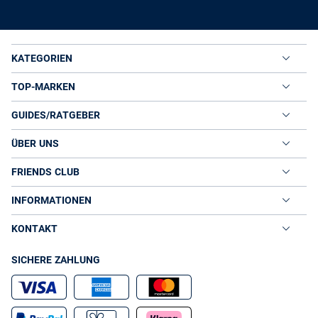
unifarben oder bunt, Jeans Shorts feiern ein Comeback.
Geschmackvoll mit Hemd und Segelschuhen oder trendy mit Top
und Sneakern, Denim Shorts versprechen relaxte Sommer-Feelings.
JEANS - ROBUSTE KLASSIKER IN VIELEN DESIGNS
KATEGORIEN
Unverwüstliche Denimstoffe und eine solide Verarbeitung sorgen
bei Herren Jeans für langlebigen Tragekomfort. Ziersteppungen,
TOP-MARKEN
Leder-Patches sowie 5-Pocket-Designs geben den Allroundern den
authentischen Jeans-Charakter. Rinse-Washed Jeans sehen durch
dunkle, gleichmäßige Färbungen edel aus, während Hosen mit
GUIDES/RATGEBER
Used-Effekten lässig wirken. Trendsetter greifen auf Coloured und
Coated Denims zurück. Individuelle Looks versprechen Herren
ÜBER UNS
Jeans aus nicht vorbehandelten Raw Denims, die mit der Zeit ein
verwaschenes Blau annehmen.
FRIENDS CLUB
VAN GRAAF: JEANS FÜR MÄNNER VON KLASSISCH
BIS TRENDY
INFORMATIONEN
Unser Sortiment an Herren Jeans erhält ständig ein modisches
Upgrade. Deshalb verpassen Sie bei VAN GRAAF weder die
KONTAKT
neuesten Trends noch die angesagtesten Marken. Von der
Designer-Jeans von Tommy Hilfiger Denim bis zum günstigen
SICHERE ZAHLUNG
Herren Jeans Short von Review finden Sie im Onlineshop Jeans
zum besten Preis-Leistungs-Verhältnis. Damit Ihre neue Hose super
sitzt, haben wir das VAN GRAAF Passform-System eingerichtet, mit
dem Sie ganz einfach Ihre Größe herausfinden. Für alle Einkaufs-