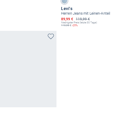
Levi's
Herren Jeans mit Leinen-Anteil
Ermäßigter Preis
89,99 €
119,99 €
Niedrigster Preis (letzte 30 Tage):
119,99
€
-25%