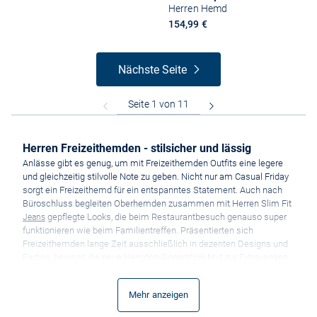
Herren Hemd
154,99 €
Nächste Seite
Herren Freizeithemden - stilsicher und lässig
Anlässe gibt es genug, um mit Freizeithemden Outfits eine legere
und gleichzeitig stilvolle Note zu geben. Nicht nur am Casual Friday
sorgt ein Freizeithemd für ein entspanntes Statement. Auch nach
Büroschluss begleiten Oberhemden zusammen mit Herren Slim Fit
gepflegte Looks, die beim Restaurantbesuch genauso super
Jeans
funktionieren wie beim Familientreffen. Präsentierten sich
Freizeithemden lange Zeit ausschließlich in dezenten Designs und
Farben, beweist die neue Hemden-Generation Mut zur Extravaganz.
Ob mit Blumen-Prints, Ethno-Drucken oder in auffälligen Batik-
Optiken, die Designer haben das Freizeithemd neu interpretiert zum
Mehr anzeigen
Fashion-Liebling gekürt.
Bei VAN GRAAF finden Sie deshalb eine Riesenauswahl an Hemden