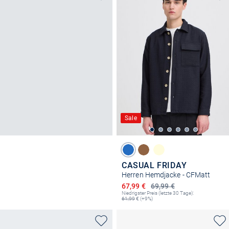
Sale
CASUAL FRIDAY
Herren Hemdjacke - CFMatt
Ermäßigter Preis
67,99 €
69,99 €
Niedrigster Preis (letzte 30 Tage):
61,99
€ (+9%)