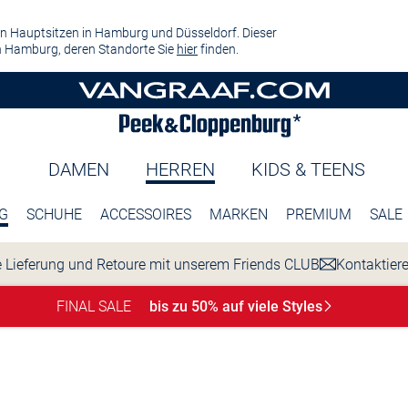
n Hauptsitzen in Hamburg und Düsseldorf. Dieser
 Hamburg, deren Standorte Sie
hier
finden.
DAMEN
HERREN
KIDS & TEENS
G
SCHUHE
ACCESSOIRES
MARKEN
PREMIUM
SALE
 Lieferung und Retoure mit unserem Friends CLUB
Kontaktier
FINAL SALE
bis zu 50% auf viele
Styles