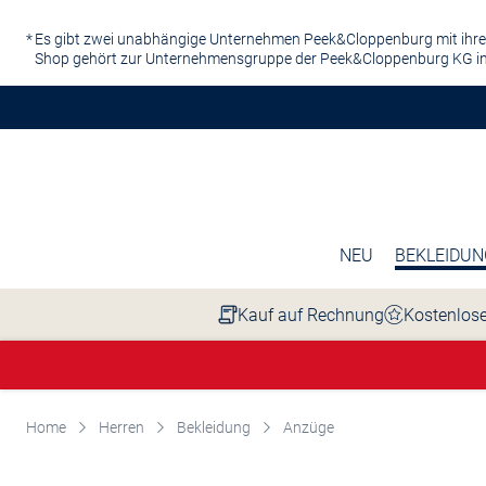
Zum Hauptinhalt springen
Es gibt zwei unabhängige Unternehmen Peek&Cloppenburg mit ihre
Shop gehört zur Unternehmensgruppe der Peek&Cloppenburg KG in
NEU
BEKLEIDUN
Kauf auf Rechnung
Kostenlose
Home
Herren
Bekleidung
Anzüge